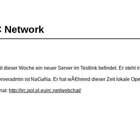
C Network
 dieser Woche ein neuer Server im Testlink befindet. Er steht i
Serveradmin ist NaGaNa. Er hat wÃ€hrend dieser Zeit lokale Ope
hat:
http://irc.pol.pl.euirc.net/webchat/