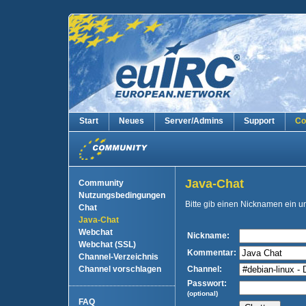
Start
Neues
Server/Admins
Support
Co
Java-Chat
Community
Nutzungsbedingungen
Bitte gib einen Nicknamen ein 
Chat
Java-Chat
Webchat
Nickname:
Webchat (SSL)
Kommentar:
Channel-Verzeichnis
Channel vorschlagen
Channel:
Passwort:
(optional)
FAQ