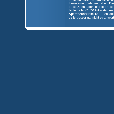
Erweiterung geladen haben. Die
diese zu entladen, da nicht abs
fehlerhafter CTCP Antworten reag
SpamScanner
im IRC Client auf
es ist besser gar nicht zu antwor