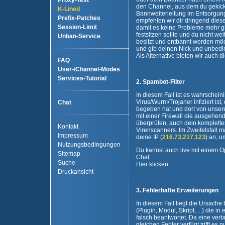
Proxy-Test
den Channel, aus dem du gekick
K-Lined
Bannweiterleitung im Entsorgun
Prefix-Patches
empfehlen wir dir dringend dies
Session-Limit
damit es keine Probleme mehr g
festsitzen sollte und du nicht wei
Unban-Service
besitzt und entbannt werden möc
und gib deinen Nick und unbeding
Als Alternative bieten wir auch 
FAQ
User-/Channel-Modes
Services-Tutorial
2. Spambot-Filter
In diesem Fall ist es wahrschein
Virus/Wurm/Trojaner infiziert ist
Chat
begeben hat und dort von unsere
mit einer Firewall die ausgehe
überprüfen, auch dein komplettes
Kontakt
Virenscanners. Im Zweifelsfall 
Impressum
deine IP (
216.73.217.123
) an, 
Nutzungsbedingungen
Du kannst auch live mit einem 
Sitemap
Chat:
Suche
Hier klicken
Druckansicht
3. Fehlerhafte Erweiterungen
In diesem Fall liegt die Ursache 
(Plugin, Modul, Skript, ...) die 
falsch beantwortet. Da eine ver
gleichen Fehler verfügt trifft es 