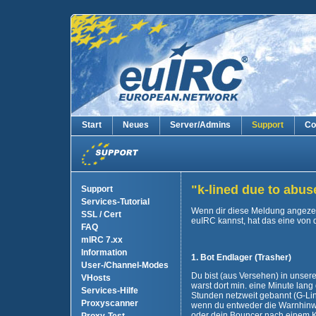
Start
Neues
Server/Admins
Support
Co
"k-lined due to abus
Support
Services-Tutorial
Wenn dir diese Meldung angezei
SSL / Cert
euIRC kannst, hat das eine von 
FAQ
mIRC 7.xx
Information
1. Bot Endlager (Trasher)
User-/Channel-Modes
Du bist (aus Versehen) in unse
VHosts
warst dort min. eine Minute lang
Services-Hilfe
Stunden netzweit gebannt (G-Line
Proxyscanner
wenn du entweder die Warnhinwei
oder dein Bouncer nach einem K